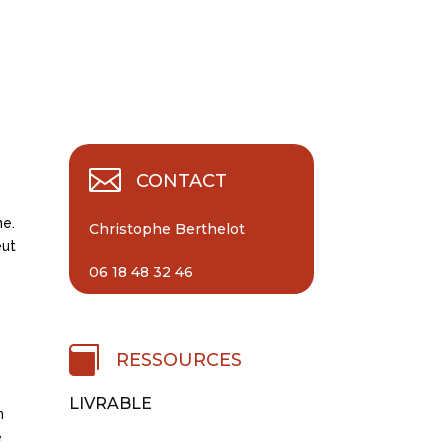

CONTACT
ne.
Christophe Berthelot
eut
06 18 48 32 46

RESSOURCES
LIVRABLE
n
e