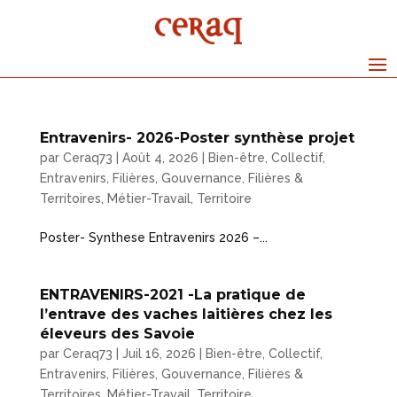
Entravenirs- 2026-Poster synthèse projet
par
Ceraq73
|
Août 4, 2026
|
Bien-être
,
Collectif
,
Entravenirs
,
Filières
,
Gouvernance, Filières &
Territoires
,
Métier-Travail
,
Territoire
Poster- Synthese Entravenirs 2026 –...
ENTRAVENIRS-2021 -La pratique de
l’entrave des vaches laitières chez les
éleveurs des Savoie
par
Ceraq73
|
Juil 16, 2026
|
Bien-être
,
Collectif
,
Entravenirs
,
Filières
,
Gouvernance, Filières &
Territoires
,
Métier-Travail
,
Territoire